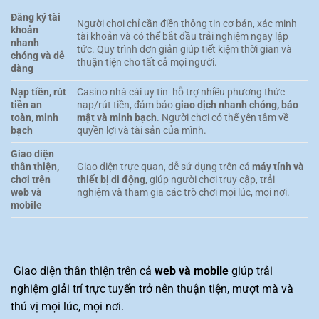
Đăng ký tài
Người chơi chỉ cần điền thông tin cơ bản, xác minh
khoản
tài khoản và có thể bắt đầu trải nghiệm ngay lập
nhanh
tức. Quy trình đơn giản giúp tiết kiệm thời gian và
chóng và dễ
thuận tiện cho tất cả mọi người.
dàng
Nạp tiền, rút
Casino nhà cái uy tín hỗ trợ nhiều phương thức
tiền an
nạp/rút tiền, đảm bảo
giao dịch nhanh chóng, bảo
toàn, minh
mật và minh bạch
. Người chơi có thể yên tâm về
bạch
quyền lợi và tài sản của mình.
Giao diện
thân thiện,
Giao diện trực quan, dễ sử dụng trên cả
máy tính và
chơi trên
thiết bị di động
, giúp người chơi truy cập, trải
web và
nghiệm và tham gia các trò chơi mọi lúc, mọi nơi.
mobile
Giao diện thân thiện trên cả
web và mobile
giúp trải
nghiệm giải trí trực tuyến trở nên thuận tiện, mượt mà và
thú vị mọi lúc, mọi nơi.