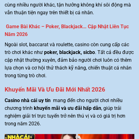
cùng nhiều người khác, tận hưởng không khí sôi động mà
vẫn thuận tiện ngay trên thiết bị cá nhân.
Game Bài Khác – Poker, Blackjack… Cập Nhật Liên Tục
Năm 2026
Ngoài slot, baccarat và roulette, casino còn cung cấp các
trò chơi khác như
poker, blackjack, sicbo
. Tất cả đều được
cập nhật thường xuyên, đảm bảo người chơi luôn có thêm
lựa chọn và cơ hội thử thách kỹ năng, chiến thuật cá nhân
trong từng trò chơi.
Khuyến Mãi Và Ưu Đãi Mới Nhất 2026
Casino nhà cái uy tín
mang đến cho người chơi nhiều
chương trình
khuyến mãi và ưu đãi hấp dẫn
, giúp trải
nghiệm giải trí trực tuyến trở nên thú vị và có giá trị hơn
trong năm 2026.