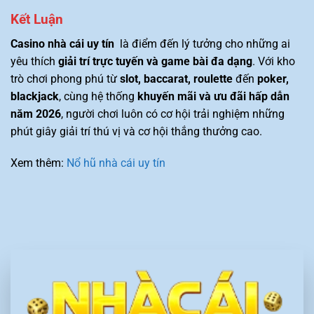
Kết Luận
Casino nhà cái uy tín
là điểm đến lý tưởng cho những ai
yêu thích
giải trí trực tuyến và game bài đa dạng
. Với kho
trò chơi phong phú từ
slot, baccarat, roulette
đến
poker,
blackjack
, cùng hệ thống
khuyến mãi và ưu đãi hấp dẫn
năm 2026
, người chơi luôn có cơ hội trải nghiệm những
phút giây giải trí thú vị và cơ hội thắng thưởng cao.
Xem thêm:
Nổ hũ nhà cái uy tín